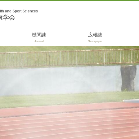
lth and Sport Sciences
康学会
機関誌
広報誌
Journal
Newspaper
程
投稿規定
体育研究
Journal of Kanagawa Sport
and Health Science