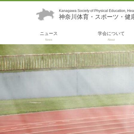
Kanagawa Society of Physical Education, Hea
神奈川体育・スポーツ・健
ニュース
学会について
News
About
定款（会則）・規
役員名簿
事業計画
事業報告
理事会議事録
委員会
入会案内
各種お手続き