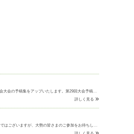
10月11日(土)に神奈川大学横浜キャンパスで開催される、第29回神奈川体育・スポーツ・健康学会大会の予稿集をアップいたします。第29回大会予稿集20251006.pdf大勢の皆さまのご参加をお待ちしております。
詳しく見る
第29回神奈川体育・スポーツ・健康学会大会のスケジュールをアップいたします。お忙しい時期ではございますが、大勢の皆さまのご参加をお待ちしております。＜大会スケジュール＞ 会期：2025年 10 月 11日（土） 9時50分～会場：神奈川大学横浜キャンパス3号館 305教
詳しく見る