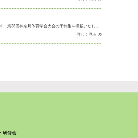
会員の皆さま 大変遅くなりましたが、10月12日(土)に神奈川大学横浜キャンパスで開催されます、第28回神奈川体育学会大会の予稿集を掲載いたします。 第28回神奈川体育学会大会予稿集(20241009).pdf 大勢の皆さまのご参加をお待ちしております。
詳しく見る
・研修会